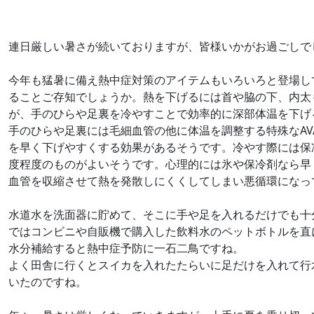
連日厳しい暑さが続いておりますが、皆様いかがお過ごしで
今年も猛暑に備え熱中症対策のアイテムもいろいろと登場し
ることご存知でしょうか。熱を下げるには首や脇の下、内太
が、手のひらや足裏を冷やすことで効率的に深部体温を下げ
手のひらや足裏には毛細血管の他に体温を調整する特殊なA
を早く下げやすくする効果があるそうです。冷やす際には保冷
度程度のものがよいそうです。心理的には氷や保冷剤なら早
血管を収縮させて熱を発散しにくくしてしまい悪循環になっ
水道水を洗面器に貯めて、そこに手や足を入れるだけでも十
ではコンビニや自販機で購入した飲料水のペットボトルを直
水分補給すると熱中症予防に一石二鳥ですね。
よく田舎に行くとスイカを入れたたらいに足だけを入れて行
いたのですね。