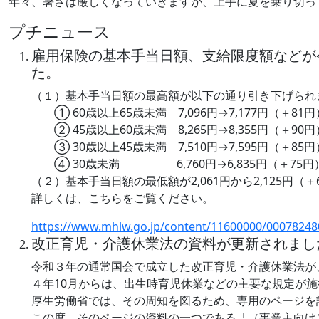
年々、暑さは厳しくなっていきますが、上手に夏を乗り切っ
プチニュース
雇用保険の基本手当日額、支給限度額などが
た。
（１）基本手当日額の最高額が以下の通り引き下げられ
① 60歳以上65歳未満 7,096円→7,177円（＋81円
② 45歳以上60歳未満 8,265円→8,355円（＋90円
③ 30歳以上45歳未満 7,510円→7,595円（＋85円
④ 30歳未満 6,760円→6,835円（＋75円
（２）基本手当日額の最低額が2,061円から2,125円（
詳しくは、こちらをご覧ください。
https://www.mhlw.go.jp/content/11600000/00078248
改正育児・介護休業法の資料が更新されまし
令和３年の通常国会で成立した改正育児・介護休業法が
４年10月からは、出生時育児休業などの主要な規定が
厚生労働省では、その周知を図るため、専用のページを
この度、そのページの資料の一つである「（事業主向け