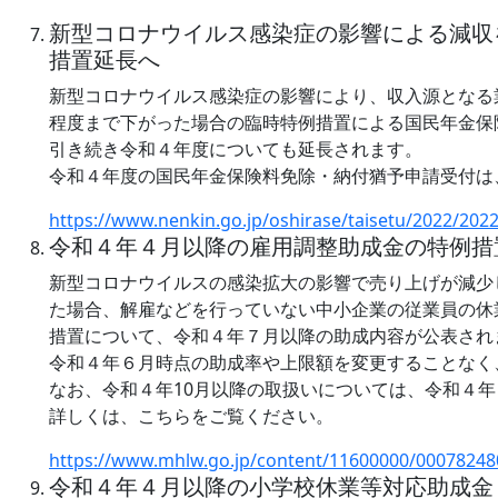
新型コロナウイルス感染症の影響による減収
措置延長へ
新型コロナウイルス感染症の影響により、収入源となる
程度まで下がった場合の臨時特例措置による国民年金保
引き続き令和４年度についても延長されます。
令和４年度の国民年金保険料免除・納付猶予申請受付は
https://www.nenkin.go.jp/oshirase/taisetu/2022/202
令和４年４月以降の雇用調整助成金の特例措
新型コロナウイルスの感染拡大の影響で売り上げが減少
た場合、解雇などを行っていない中小企業の従業員の休
措置について、令和４年７月以降の助成内容が公表され
令和４年６月時点の助成率や上限額を変更することなく
なお、令和４年10月以降の取扱いについては、令和４
詳しくは、こちらをご覧ください。
https://www.mhlw.go.jp/content/11600000/00078248
令和４年４月以降の小学校休業等対応助成金