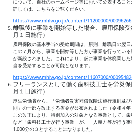
について、自社のホームページ等において公表すること
詳しくは、こちらをご覧ください。
https://www.mhlw.go.jp/content/11200000/00096266
離職後に事業を開始等した場合、雇用保険受
月１日施行）
雇用保険の基本手当の受給期間は、原則、離職日の翌日
この７月から、事業を開始等した方が事業を行っている
が新設されました。これにより、仮に事業を休廃業した
当を受給することが可能となります。
https://www.mhlw.go.jp/content/11607000/00095482
フリーランスとして働く歯科技工士を労災保
月１日施行）
厚生労働省から、「労働者災害補償保険法施行規則及び
則」の一部を改正する省令が公布されました（令和４年
この改正により、特別加入の対象となる事業として、歯
など「歯科技工士が行う事業」が、一人親方等が行う事
1,000分の３とすることになりました。