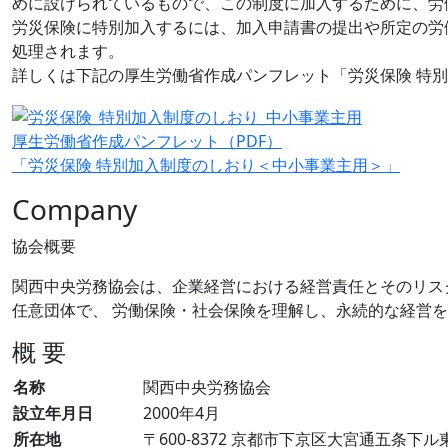
めに設けられているもので、この制度に加入するために、労
労災保険に特別加入するには、加入申請書の提出や所定の労
処理されます。
詳しくは下記の厚生労働省作成パンフレット「労災保険 特別
厚生労働省作成パンフレット（PDF）
「労災保険 特別加入制度のしおり＜中小事業主用＞」
Company
協会概要
関西中央労務協会は、企業経営における経営責任とそのリス
任意団体で、 労働保険・社会保険を理解し、永続的な経営
概 要
名称
関西中央労務協会
設立年月日
2000年4月
所在地
〒600-8372 京都市下京区大宮通五条下ル東側