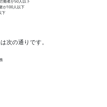
労働者が
50人
以下
者が
100人
以下
以下
きは次の通りです。
務