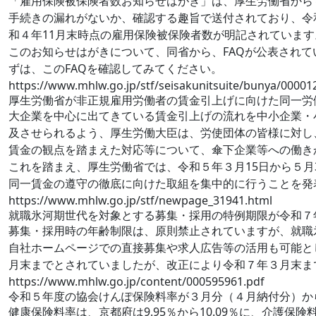
「雇用保険被保険者数お知らせはがき」は、厚生労働省から
手続きの漏れがないか、確認する趣旨で送付されており、令
和４年11月末時点の雇用保険被保険者数が明記されています
このお知らせはがきについて、同省から、FAQが公表され
ずは、このFAQを確認してみてください。
https://www.mhlw.go.jp/stf/seisakunitsuite/bunya/0000
厚生労働省が非正規雇用労働者の賃金引上げに向けた同一労
大企業を中心に出てきている賃金引上げの流れを中小企業・
及させられるよう、厚生労働大臣は、労使団体の皆様に対し
賃金の観点を踏まえた対応等について、傘下企業等への働き
これを踏まえ、厚生労働省では、令和５年３月15日から５月
同一賃金の遵守の徹底に向けた取組を集中的に行うことを発
https://www.mhlw.go.jp/stf/newpage_31941.html
就職氷河期世代を対象とする募集・採用の特例期限が令和７
募集・採用時の年齢制限は、原則禁止されていますが、就職
自社ホームページでの直接募集や求人広告等の活用も可能と
月末までとされていましたが、改正により令和７年３月末ま
https://www.mhlw.go.jp/content/000595961.pdf
令和５年度の協会けんぽ保険料率が３月分（４月納付分）か
健康保険料率は、京都府は9.95％から10.09％に、介護保険料