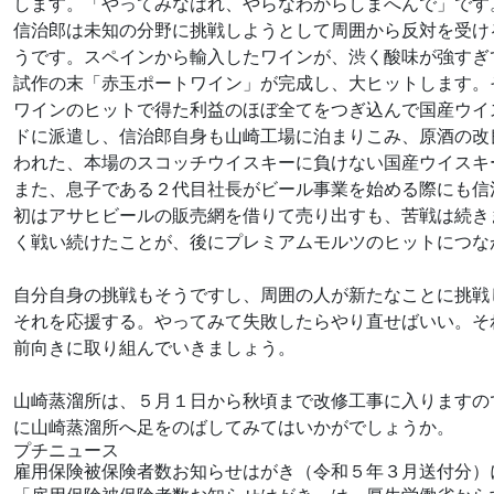
します。「やってみなはれ、やらなわからしまへんで」です
信治郎は未知の分野に挑戦しようとして周囲から反対を受け
うです。スペインから輸入したワインが、渋く酸味が強すぎ
試作の末「赤玉ポートワイン」が完成し、大ヒットします。
ワインのヒットで得た利益のほぼ全てをつぎ込んで国産ウイ
ドに派遣し、信治郎自身も山崎工場に泊まりこみ、原酒の改
われた、本場のスコッチウイスキーに負けない国産ウイスキ
また、息子である２代目社長がビール事業を始める際にも信
初はアサヒビールの販売網を借りて売り出すも、苦戦は続き
く戦い続けたことが、後にプレミアムモルツのヒットにつな
自分自身の挑戦もそうですし、周囲の人が新たなことに挑戦
それを応援する。やってみて失敗したらやり直せばいい。そ
前向きに取り組んでいきましょう。
山崎蒸溜所は、５月１日から秋頃まで改修工事に入りますの
に山崎蒸溜所へ足をのばしてみてはいかがでしょうか。
プチニュース
雇用保険被保険者数お知らせはがき（令和５年３月送付分）