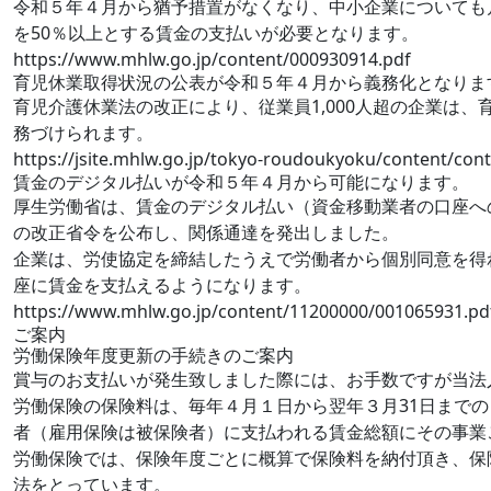
令和５年４月から猶予措置がなくなり、中小企業についても
を50％以上とする賃金の支払いが必要となります。
https://www.mhlw.go.jp/content/000930914.pdf
育児休業取得状況の公表が令和５年４月から義務化となりま
育児介護休業法の改正により、従業員1,000人超の企業は
務づけられます。
https://jsite.mhlw.go.jp/tokyo-roudoukyoku/content/con
賃金のデジタル払いが令和５年４月から可能になります。
厚生労働省は、賃金のデジタル払い（資金移動業者の口座へ
の改正省令を公布し、関係通達を発出しました。
企業は、労使協定を締結したうえで労働者から個別同意を得
座に賃金を支払えるようになります。
https://www.mhlw.go.jp/content/11200000/001065931.pd
ご案内
労働保険年度更新の手続きのご案内
賞与のお支払いが発生致しました際には、お手数ですが当法
労働保険の保険料は、毎年４月１日から翌年３月31日まで
者（雇用保険は被保険者）に支払われる賃金総額にその事業
労働保険では、保険年度ごとに概算で保険料を納付頂き、保
法をとっています。