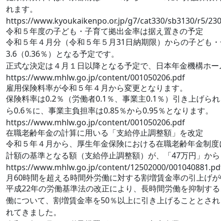
れます。
https://www.kyoukaikenpo.or.jp/g7/cat330/sb3130/r5/23
令和５年度の子ども・子育て拠出金率は据え置きの予定
令和５年４月分（令和５年５月31日納期限）からの子ども・子
3.6（0.36％）となる予定です。
正式な決定は４月１日以降となる予定で、日本年金機構ホー
https://www.mhlw.go.jp/content/001050206.pdf
雇用保険料率が令和５年４月から変更となります。
保険料率は0.2％（労働者0.1％、事業主0.1％）引き上げ
ら0.6％に、事業主負担率は0.85％から0.95％となります。
https://www.mhlw.go.jp/content/001050206.pdf
在職老齢年金の計算に用いる「支給停止調整額」を改定
令和５年４月から、厚生年金保険における在職老齢年金制度
計額の基準となる額（支給停止調整額）が、「47万円」から
https://www.mhlw.go.jp/content/12502000/001040881.pd
月60時間を超える時間外労働に対する割増賃金率の引上げ
平成22年の労働基準法の改正により、長時間労働を抑制する
働について、割増賃金率を50％以上に引き上げることとさ
れてきました。