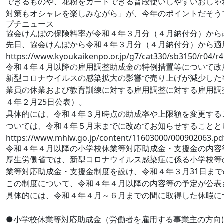
できるものや、花粉をガードできる普段使いしやすいおしゃ
対策もオシャレを楽しみながら」が、今年のポイントだそう
プチニュース
協会けんぽの保険料率が令和４年３月分（４月納付分）から
先日、協会けんぽから令和４年３月分（４月納付分）から適
https://www.kyoukaikenpo.or.jp/g7/cat330/sb3150/r04/
令和４年４月以降の雇用調整助成金の特例措置等について政
新型コロナウイルスの感染拡大の影響で売り上げが減少した
業員の休業および教育訓練に対する雇用調整に対する雇用調
４年２月25日公表）。
具体的には、令和４年３月時点の助成率や上限額を変更する
ついては、令和４年５月末までに改めてお知らせすることと
https://www.mhlw.go.jp/content/11603000/000902063.pd
令和４年４月以降の小学校休業等対応助成金・支援金の内容
厚生労働省では、新型コロナウイルス感染症に係る小学校等
業等対応助成金・支援金制度を設け、令和４年３月31日ま
この制度について、令和４年４月以降の内容等の予定が公表
具体的には、令和４年４月～６月までの間に取得した休暇に
●小学校休業等対応助成金（労働者を雇用する事業主の方向