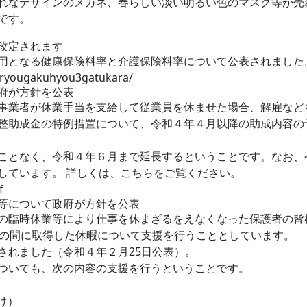
れなデザインのメガネ、春らしい淡い明るい色のマスク等が売
です。
改定されます
用となる健康保険料率と介護保険料率について公表されました
r4ryougakuhyou3gatukara/
府が方針を公表
事業者が休業手当を支給して従業員を休ませた場合、解雇など
整助成金の特例措置について、令和４年４月以降の助成内容の
ことなく、令和４年６月まで延長するということです。なお、
しています。 詳しくは、こちらをご覧ください。
f
等について政府が方針を公表
の臨時休業等により仕事を休まざるをえなくなった保護者の皆
での間に取得した休暇について支援を行うこととしています。
されました（令和４年２月25日公表）。
ついても、次の内容の支援を行うということです。
け）