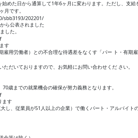
を始めた日から通算して1年6ヶ月に変わります。ただし、支給を
6ヶ月です。
90/sbb3193/202201/
省から公表されました
れました。
f
ます
雇用労働者）との不合理な待遇差をなくす「パー ト・有期雇
いただいておりますので、お気軽にお問い合わせくだ さい。
て、70歳までの就業機会の確保が努力義務となります。
f
ります
が拡大し、従業員が51人以上の企業）で働くパート・アルバイト
な賃金等は除く）