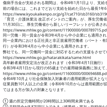
傷病手当金が支給される期間は、令和4年1月1日より、支給
前の場合には、これまでどおり支給を始めた日から最長1年
https://www.kyoukaikenpo.or.jp/g7/cat710/sb3160/sb31
「育児・介護休業法 改正ポイントのご案内」が、厚生労働
11月30日に、厚生労働省から新しいリーフレットが公表さ
https://www.mhlw.go.jp/content/11900000/000789715.pd
同一労働・同一賃金が令和3年4月から中小企業にも適用され
同一企業内における正社員と非正規雇用労働者（パート・有期
行）が令和3年4月から中小企業にも適用されます。
弊社でも、同一労働同一賃金に対応するための支援をさせて
https://www.mhlw.go.jp/hatarakikata/same.html
高年齢者雇用安定法が改正されます（令和3年4月1日施行）
令和3年4月1日から現行の65歳までの雇用確保義務に加え
https://www.mhlw.go.jp/content/11600000/000694688.pd
令和4年10月より社会保険加入対象者の適用範囲が拡大とな
従業員数101人以上の企業（令和6年10月からは適用範囲
てはまる方が加入の対象となります。
① 週の所定労働時間が20時間以上30時間未満である
② 月額賃金が8.8万円以上である（残業代・賞与・臨時的