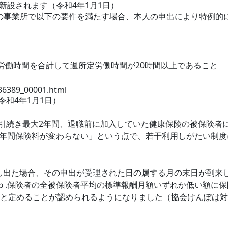
新設されます（令和4年1月1日）
つの事業所で以下の要件を満たす場合、本人の申出により特例的
の労働時間を合計して週所定労働時間が20時間以上であること
136389_00001.html
和4年1月1日）
引続き最大2年間、退職前に加入していた健康保険の被保険者
2年間保険料が変わらない」という点で、若干利用しがたい制度
し出た場合、その申出が受理された日の属する月の末日が到来
ｂ.保険者の全被保険者平均の標準報酬月額いずれか低い額に
額と定めることが認められるようになりました（協会けんぽは