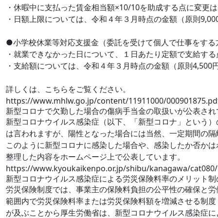
・休暇中に支払った賃金相当額×10/10を助成する点に変更
・日額上限については、令和４年３月時点の金額（原則9,000
●小学校休業等対応支援金（委託を受けて個人で仕事をする
・就業できなかった日について、１日あたり定額で支給する
・支給額については、令和４年３月時点の金額（原則4,500円
詳しくは、こちらをご覧ください。
https://www.mhlw.go.jp/content/11911000/000901875.pd
新型コロナで欠勤した場合の傷病手当金の取扱いが公表され
新型コロナウイルス感染症（以下、「新型コロナ」という）
は言われますが、陽性となった場合には当然、一定期間の隔
このように新型コロナに感染した場合や、感染したか否かは
整理した内容をホームページ上で公表しています。
https://www.kyoukaikenpo.or.jp/shibu/kanagawa/cat080/
新型コロナウイルス感染症による労災保険料率のメリット制
労災保険制度では、事業主の保険料負担の公平性の確保と労
範囲内で労災保険料率または労災保険料額を増減させる制度
が及ぶことから厚生労働省は、新型コロナウイルス感染症に