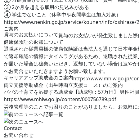
③ 2か月を超える雇用の見込みがある
④ 学生でないこと（休学中や夜間学生は加入対象）
https://www.nenkin.go.jp/service/kounen/info/oshirase/
ご案内
賞与のお支払いについて
賞与のお支払いが発生致しました際
健康保険証の返却について
退職された従業員様の健康保険証は当法人を通じて日本年金
で返却確認の情報にタイムラグがあるため、退職された従業
が届いた場合は破棄いただき、返却していない場合は速やか
へお問合せいただきますようお願い致します。
キャリアアップ助成金のご案内
https://www.mhlw.go.jp/co
両立支援等助成金（出生時両立支援コース）のご案内
パパの子育てを応援する助成金【助成額：57万円】 男性社
https://www.mhlw.go.jp/content/000756789.pdf
労務管理等のことでお困りのことがありましたら、お気軽に
記事一覧
Contact
お問い合わせ