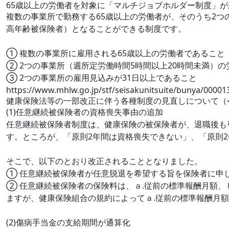
65歳以上の労働者を対象に「マルチジョブホルダー制度」が
複数の事業所で勤務する65歳以上の労働者が、そのうち2
高年齢被保険者）となることができる制度です。
① 複数の事業所に雇用される65歳以上の労働者であること
② 2つの事業所（週所定労働時間5時間以上20時間未満）
③ 2つの事業所の雇用見込みが31日以上であること
https://www.mhlw.go.jp/stf/seisakunitsuite/bunya/0000
健康保険法等の一部改正に伴う各種制度の見直しについて（令
(1)任意継続被保険者の資格喪失事由の追加
任意継続被保険者制度は、健康保険の被保険者が、退職後も
す。ところが、「原則2年間は資格喪失できない」、「原則
そこで、以下のとおり改正されることとなりました。
① 任意継続被保険者が任意脱退を希望する旨を保険者に申
② 任意継続被保険者の保険料は、ａ.従前の標準報酬月額、
ますが、健康保険組合の規約によってａ.従前の標準報酬月
(2)傷病手当金の支給期間が通算化