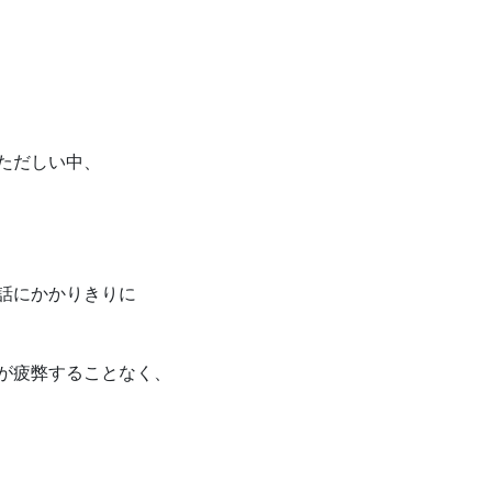
ただしい中、
話にかかりきりに
が疲弊することなく、