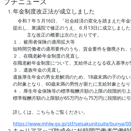
プチニュース
年金制度改正法が成立しました
令和７年５月16日、「社会経済の変化を踏まえた年金
提出し、衆議院で修正のうえ、６月13日に成立しました
主な改正の概要は次のとおりです。
１． 被用者保険の適用拡大等
短時間労働者の適用要件のうち、賃金要件を撤廃され、企
２． 在職老齢年金制度の見直し
在職老齢年金制度について、支給停止となる収入基準が5
３． 遺族年金の見直し
遺族厚生年金の男女差解消のため、18歳未満の子のない
の対象となり、60歳未満の男性が新たに支給対象となり
４． 厚生年金保険等の標準報酬月額の上限の段階的引
標準報酬月額の上限額が65万円から75万円に段階的に
詳しくは、こちらをご覧ください。
https://www.mhlw.go.jp/stf/seisakunitsuite/bunya/
キャリアアップ助成金に短時間労働者労働時