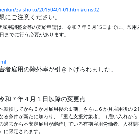
einenkin/zaishoku/20150401-01.html#cms02
限にご注意ください。
者雇用調整金等の支給申請は、令和７年５月15日までに、常用雇
1日までに行う必要があります。
tml
害者雇用の除外率が引き下げられました。
令和７年４月１日以降の変更点
へ転換してから６か月雇用後の１期、さらに６か月雇用後の２
なる条件が新たに加わり、「重点支援対象者」（雇い入れから
の過去から不安定雇用が継続している有期雇用労働者、人材開
）に限定されます。