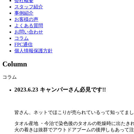
会社概要
スタッフ紹介
事例紹介
お客様の声
よくある質問
お問い合わせ
コラム
FPC通信
個人情報保護方針
Column
コラム
2023.6.23
キャンパーさん必見です!!
皆さん、ネットでほこりが売られているって知ってまし
タオル産地 ・今治で染色後のタオルの乾燥時に出たき
火の着きは抜群でアウトドアブームの後押しもあって注